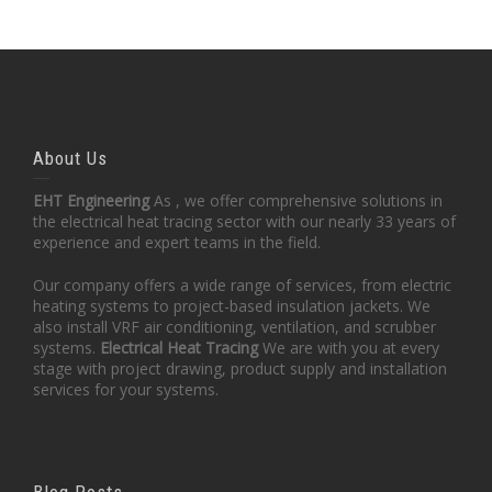
About Us
EHT Engineering
As , we offer comprehensive solutions in
the electrical heat tracing sector with our nearly 33 years of
experience and expert teams in the field.
Our company offers a wide range of services, from electric
heating systems to project-based insulation jackets. We
also install VRF air conditioning, ventilation, and scrubber
systems.
Electrical Heat Tracing
We are with you at every
stage with project drawing, product supply and installation
services for your systems.
Blog Posts