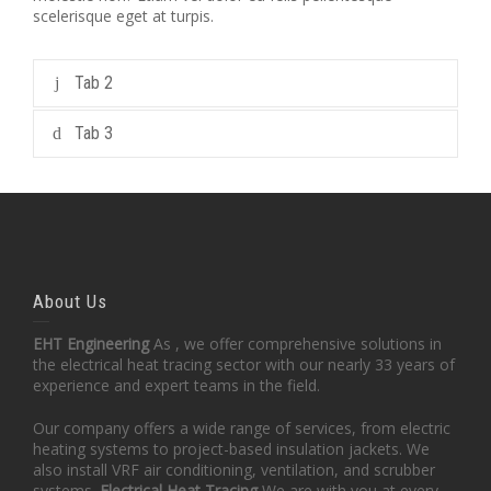
scelerisque eget at turpis.
Tab 2
Tab 3
About Us
EHT Engineering
As , we offer comprehensive solutions in
the electrical heat tracing sector with our nearly 33 years of
experience and expert teams in the field.
Our company offers a wide range of services, from electric
heating systems to project-based insulation jackets. We
also install VRF air conditioning, ventilation, and scrubber
systems.
Electrical Heat Tracing
We are with you at every