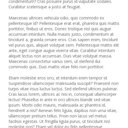
condimentum? Cras posuere purus id vulputate sodales.
Curabitur scelerisque a justo at feugiat.
Maecenas ultricies vehicula odio, quis commodo ex
pellentesque id? Pellentesque erat erat, pharetra quis mattis
porttitor, finibus ut eros. Donec tristique nisl quis augue
accumsan interdum. Nulla mauris justo, condimentum at
tincidunt a, gravida ornare eros. Cras sapien enim, tincidunt
vel purus quis, aliquet volutpat sem. Pellentesque mattis elit
ante, eget congue augue viverra vitae. Curabitur interdum
aliquet lectus non accumsan. Duis vitae volutpat massa.
Maecenas consectetur varius sem, ut eleifend dui
commodo quis. Duis mattis vitae felis non porttitor.
Etiam molestie eros orci, et interdum enim tempor id.
Suspendisse ullamcorper malesuada suscipit? Praesent non
turpis vitae risus luctus luctus. Sed eleifend ultrices pulvinar.
Cras lacus lorem, ultrices ac nisi in, consequat ullamcorper
lectus! Phasellus in ante in orci ultrices blandit sed vitae
ipsum. Morbi odio mauris, malesuada ac pharetra id,
hendrerit a nisi? Aenean felis ligula, dapibus non urna vitae,
ullamcorper pretium tellus. Proin non lacus vel metus
facilisis egestas. Ut fringilla ligula purus, ut tincidunt nisl
molestie non? Etiam vel dolor eu felis pellentesque