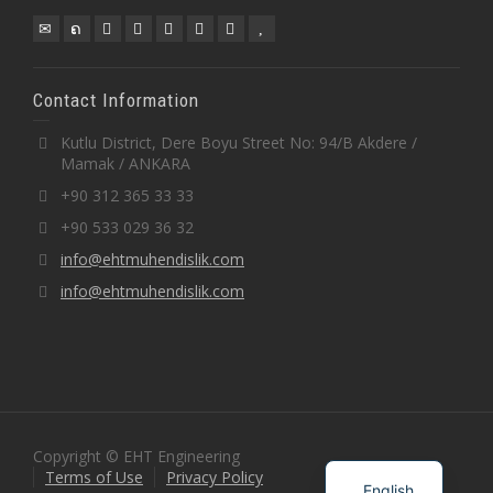
Contact Information
Kutlu District, Dere Boyu Street No: 94/B Akdere /
Mamak / ANKARA
+90 312 365 33 33
+90 533 029 36 32
info@ehtmuhendislik.com
info@ehtmuhendislik.com
Türkçe
Copyright © EHT Engineering
Terms of Use
Privacy Policy
English