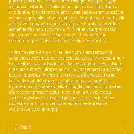
porttitor, finibus ut eros. Donec tristique nisl quis augue
accumsan interdum. Nulla mauris justo, condimentum at
tincidunt a, gravida ornare eros. Cras sapien enim, tincidunt
vel purus quis, aliquet volutpat sem. Pellentesque mattis elit
ante, eget congue augue viverra vitae. Curabitur interdum
aliquet lectus non accumsan. Duis vitae volutpat massa.
Maecenas consectetur varius sem, ut eleifend dui
commodo quis. Duis mattis vitae felis non porttitor.
Etiam molestie eros orci, et interdum enim tempor id.
Suspendisse ullamcorper malesuada suscipit? Praesent non
turpis vitae risus luctus luctus. Sed eleifend ultrices pulvinar.
Cras lacus lorem, ultrices ac nisi in, consequat ullamcorper
lectus! Phasellus in ante in orci ultrices blandit sed vitae
ipsum. Morbi odio mauris, malesuada ac pharetra id,
hendrerit a nisi? Aenean felis ligula, dapibus non urna vitae,
ullamcorper pretium tellus. Proin non lacus vel metus
facilisis egestas. Ut fringilla ligula purus, ut tincidunt nisl
molestie non? Etiam vel dolor eu felis pellentesque
scelerisque eget at turpis.
Tab 2