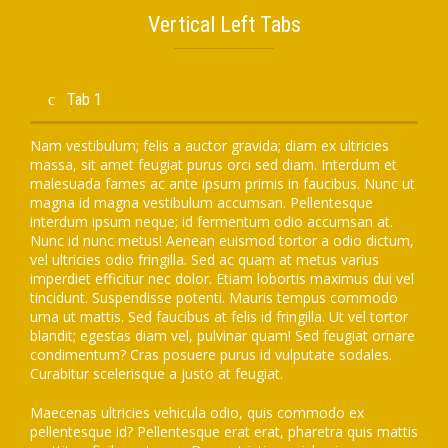
Vertical Left Tabs
Tab 1
Nam vestibulum; felis a auctor gravida; diam ex ultricies
massa, sit amet feugiat purus orci sed diam. Interdum et
malesuada fames ac ante ipsum primis in faucibus. Nunc ut
magna id magna vestibulum accumsan. Pellentesque
interdum ipsum neque; id fermentum odio accumsan at.
Nunc id nunc metus! Aenean euismod tortor a odio dictum,
vel ultricies odio fringilla. Sed ac quam at metus varius
imperdiet efficitur nec dolor. Etiam lobortis maximus dui vel
tincidunt. Suspendisse potenti. Mauris tempus commodo
urna ut mattis. Sed faucibus at felis id fringilla. Ut vel tortor
blandit; egestas diam vel, pulvinar quam! Sed feugiat ornare
condimentum? Cras posuere purus id vulputate sodales.
Curabitur scelerisque a justo at feugiat.
Maecenas ultricies vehicula odio, quis commodo ex
pellentesque id? Pellentesque erat erat, pharetra quis mattis