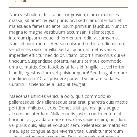
Tab 1
Nam vestibulum; felis a auctor gravida; diam ex ultricies
massa, sit amet feugiat purus orci sed diam. Interdum et
malesuada fames ac ante ipsum primis in faucibus. Nunc ut
magna id magna vestibulum accumsan. Pellentesque
interdum ipsum neque; id fermentum odio accumsan at.
Nunc id nunc metus! Aenean euismod tortor a odio dictum,
vel ultricies odio fringilla. Sed ac quam at metus varius
imperdiet efficitur nec dolor. Etiam lobortis maximus dui vel
tincidunt. Suspendisse potenti. Mauris tempus commodo
urna ut mattis. Sed faucibus at felis id fringilla. Ut vel tortor
blandit; egestas diam vel, pulvinar quam! Sed feugiat ornare
condimentum? Cras posuere purus id vulputate sodales.
Curabitur scelerisque a justo at feugiat.
Maecenas ultricies vehicula odio, quis commodo ex
pellentesque id? Pellentesque erat erat, pharetra quis mattis
porttitor, finibus ut eros. Donec tristique nisl quis augue
accumsan interdum. Nulla mauris justo, condimentum at
tincidunt a, gravida ornare eros. Cras sapien enim, tincidunt
vel purus quis, aliquet volutpat sem. Pellentesque mattis elit
ante, eget congue augue viverra vitae. Curabitur interdum
aliquet lectus non accumsan. Duis vitae volutpat massa.