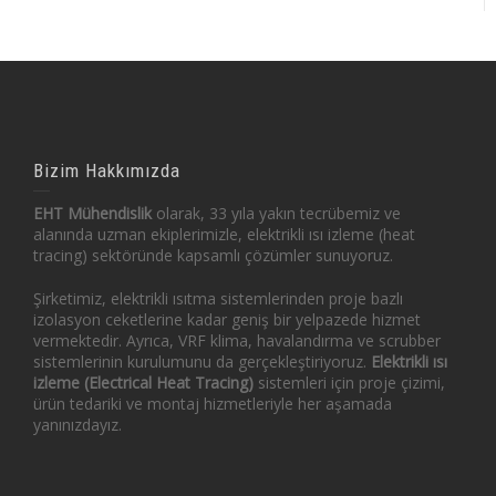
Bizim Hakkımızda
EHT Mühendislik
olarak, 33 yıla yakın tecrübemiz ve
alanında uzman ekiplerimizle, elektrikli ısı izleme (heat
tracing) sektöründe kapsamlı çözümler sunuyoruz.
Şirketimiz, elektrikli ısıtma sistemlerinden proje bazlı
izolasyon ceketlerine kadar geniş bir yelpazede hizmet
vermektedir. Ayrıca, VRF klima, havalandırma ve scrubber
sistemlerinin kurulumunu da gerçekleştiriyoruz.
Elektrikli ısı
izleme (Electrical Heat Tracing)
sistemleri için proje çizimi,
ürün tedariki ve montaj hizmetleriyle her aşamada
yanınızdayız.