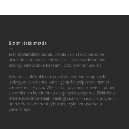
Bizim Hakkımızda
EHT Mühendislik
olarak, 33 yıla yakın tecrübemiz ve
alanında uzman ekiplerimizle, elektrikli ısı izleme (heat
tracing) sektöründe kapsamlı çözümler sunuyoruz.
Şirketimiz, elektrikli ısıtma sistemlerinden proje bazlı
izolasyon ceketlerine kadar geniş bir yelpazede hizmet
vermektedir. Ayrıca, VRF klima, havalandırma ve scrubber
sistemlerinin kurulumunu da gerçekleştiriyoruz.
Elektrikli ısı
izleme (Electrical Heat Tracing)
sistemleri için proje çizimi,
ürün tedariki ve montaj hizmetleriyle her aşamada
yanınızdayız.