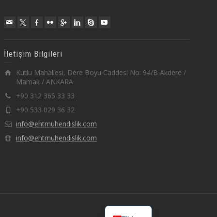
İletişim Bilgileri
Kutlu Mahallesi, Dere Boyu Caddesi No: 94/B Akdere /
Mamak / ANKARA
+90 312 365 33 33
+90 533 029 36 32
info@ehtmuhendislik.com
info@ehtmuhendislik.com
English