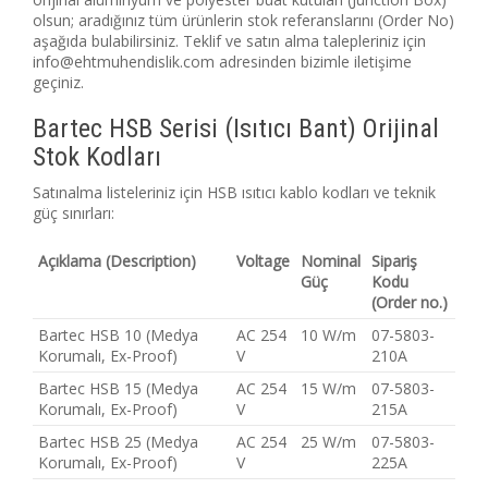
olsun; aradığınız tüm ürünlerin stok referanslarını (Order No)
aşağıda bulabilirsiniz. Teklif ve satın alma talepleriniz için
info@ehtmuhendislik.com adresinden bizimle iletişime
geçiniz.
Bartec HSB Serisi (Isıtıcı Bant) Orijinal
Stok Kodları
Satınalma listeleriniz için HSB ısıtıcı kablo kodları ve teknik
güç sınırları:
Açıklama (Description)
Voltage
Nominal
Sipariş
Güç
Kodu
(Order no.)
Bartec HSB 10 (Medya
AC 254
10 W/m
07-5803-
Korumalı, Ex-Proof)
V
210A
Bartec HSB 15 (Medya
AC 254
15 W/m
07-5803-
Korumalı, Ex-Proof)
V
215A
Bartec HSB 25 (Medya
AC 254
25 W/m
07-5803-
Korumalı, Ex-Proof)
V
225A