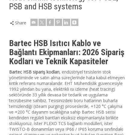
PSB and HSB systems
Share
Bartec HSB Isıtıcı Kablo ve
Bağlantı Ekipmanları: 2026 Sipariş
Kodları ve Teknik Kapasiteler
Bartec HSB sipariş kodları
, endüstriyel tesislerin stok
yönetiminde ve satın alma süreçlerinde hata kabul etmeyen
kritik referans numaralarıdır. EHT Mühendislik güvencesiyle
1992 yılından bu yana, elektrikli ısı izleme (heat tracing)
sektöründe 33 yıllık devasa bir tedarik ve uygulama
tecrübesine sahibiz. Tesisinizdeki boru hatlarının buharla
temizlendiği (steam purging) proseslerde, +120 °C çalışma
ve +200 °C dayanım sıcaklığına sahip Bartec HSB serisi
kendinden regüleli bantları eksiksiz ekipmanlarıyla birlikte
stokluyoruz. İster PLEXO TCS bağlantı modülleri, ister
TWISTO-B donanımları veya IP66 / IP65 koruma sınıfındaki
orijinal alüminyum ve polyester buat kutuları (Junction Box)