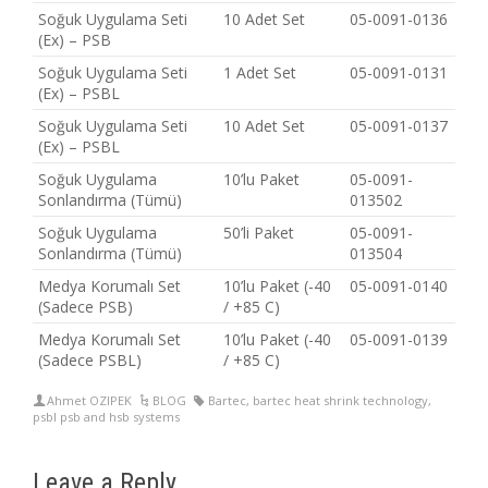
Soğuk Uygulama Seti
10 Adet Set
05-0091-0136
(Ex) – PSB
Soğuk Uygulama Seti
1 Adet Set
05-0091-0131
(Ex) – PSBL
Soğuk Uygulama Seti
10 Adet Set
05-0091-0137
(Ex) – PSBL
Soğuk Uygulama
10’lu Paket
05-0091-
Sonlandırma (Tümü)
013502
Soğuk Uygulama
50’li Paket
05-0091-
Sonlandırma (Tümü)
013504
Medya Korumalı Set
10’lu Paket (-40
05-0091-0140
(Sadece PSB)
/ +85 C)
Medya Korumalı Set
10’lu Paket (-40
05-0091-0139
(Sadece PSBL)
/ +85 C)
Ahmet OZIPEK
BLOG
Bartec
,
bartec heat shrink technology
,
psbl psb and hsb systems
Leave a Reply