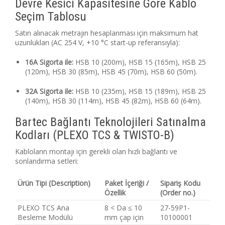
Devre Kesici Kapasitesine Göre Kablo
Seçim Tablosu
Satın alınacak metrajın hesaplanması için maksimum hat
uzunlukları (AC 254 V, +10 °C start-up referansıyla):
16A Sigorta ile:
HSB 10 (200m), HSB 15 (165m), HSB 25
(120m), HSB 30 (85m), HSB 45 (70m), HSB 60 (50m).
32A Sigorta ile:
HSB 10 (235m), HSB 15 (189m), HSB 25
(140m), HSB 30 (114m), HSB 45 (82m), HSB 60 (64m).
Bartec Bağlantı Teknolojileri Satınalma
Kodları (PLEXO TCS & TWISTO-B)
Kabloların montajı için gerekli olan hızlı bağlantı ve
sonlandırma setleri:
Ürün Tipi (Description)
Paket İçeriği /
Sipariş Kodu
Özellik
(Order no.)
PLEXO TCS Ana
8 < Da ≤ 10
27-59P1-
Besleme Modülü
mm çap için
10100001