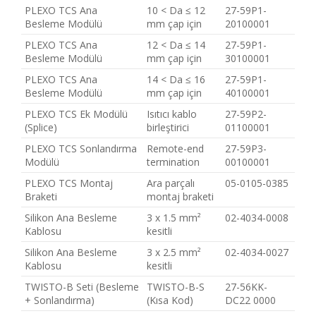
PLEXO TCS Ana
10 < Da ≤ 12
27-59P1-
Besleme Modülü
mm çap için
20100001
PLEXO TCS Ana
12 < Da ≤ 14
27-59P1-
Besleme Modülü
mm çap için
30100001
PLEXO TCS Ana
14 < Da ≤ 16
27-59P1-
Besleme Modülü
mm çap için
40100001
PLEXO TCS Ek Modülü
Isıtıcı kablo
27-59P2-
(Splice)
birleştirici
01100001
PLEXO TCS Sonlandırma
Remote-end
27-59P3-
Modülü
termination
00100001
PLEXO TCS Montaj
Ara parçalı
05-0105-0385
Braketi
montaj braketi
Silikon Ana Besleme
3 x 1.5 mm²
02-4034-0008
Kablosu
kesitli
Silikon Ana Besleme
3 x 2.5 mm²
02-4034-0027
Kablosu
kesitli
TWISTO-B Seti (Besleme
TWISTO-B-S
27-56KK-
+ Sonlandırma)
(Kısa Kod)
DC22 0000