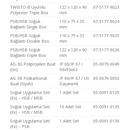
TWISTO-B Uyumlu
122 x 120 x 90
07-5177-9023
Polyester Triple Box
mm
PSB/HSB Soğuk
110 x 75 x 55
07-5177-9024
Bağlantı Single Box
mm
PSB/HSB Soğuk
110 x 75 x 55
07-5177-9025
Bağlantı Double Box
mm
PSB/HSB Soğuk
122 x 120 x 90
07-5177-9026
Bağlantı Triple Box
mm
AG-3G Polipropilen Buat
IP 66/IP 67 /
05-0079-0049
(Gri)
93x93x62
AG-3B Polikarbonat
IP 66/IP 67 / UV
05-0079-0050
Buat (Siyah)
Dayanımlı
Soğuk Uygulama Seti
1 Adet Set
05-0091-0129
(Ex) – HSB / MSB
Soğuk Uygulama Seti
10 Adet Set
05-0091-0135
(Ex) – HSB / MSB
Soğuk Uygulama Seti
1 Adet Set
05-0091-0130
(Ex) – PSB