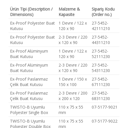
Ürün Tipi (Description /
Malzeme &
Sipariş Kodu
Dimensions)
Kapasite
(Order no.)
Ex-Proof Polyester Buat
1 Devre / 122 x
27-5452-
Kutusu
120 x 90
42111210
Ex-Proof Polyester Buat
2-3 Devre / 220
27-5452-
Kutusu
x 120 x 90
44311210
Ex-Proof Alüminyum
1 Devre / 122 x
27-5452-
Buat Kutusu
120 x 90
52111230
Ex-Proof Alüminyum
2-3 Devre / 220
27-5452-
Buat Kutusu
x 120 x 90
54311230
Ex-Proof Paslanmaz
1 Devre / 150 x
27-5452-
Çelik Buat Kutusu
150 x 100
67111230
Ex-Proof Paslanmaz
2-3 Devre / 200
27-5452-
Çelik Buat Kutusu
x 200 x 120
68311230
TWISTO-B Uyumlu
110 x 75 x 55
07-5177-9021
Polyester Single Box
mm
TWISTO-B Uyumlu
110 x 75 x 55
07-5177-9022
Polyester Double Box
mm