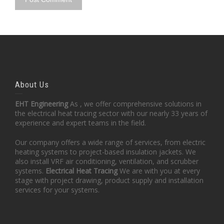
About Us
EHT Engineering
As , we offer comprehensive solutions in
the electrical heat tracing sector with our nearly 33 years of
experience and expert teams in the field.
Our company offers a wide range of services, from electric
heating systems to project-based insulation jackets. We
also install VRF air conditioning, ventilation, and scrubber
systems.
Electrical Heat Tracing
We are with you at every
stage with project drawing, product supply and installation
services for your systems.